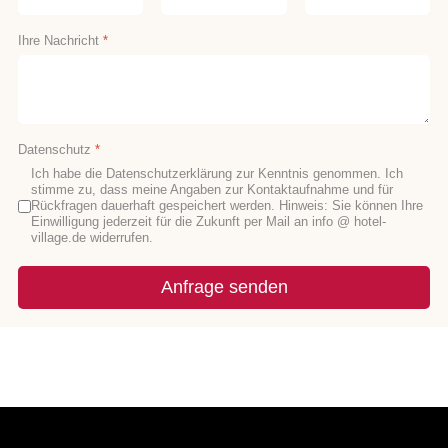
Ihre Nachricht
*
Datenschutz
*
Ich habe die Datenschutzerklärung zur Kenntnis genommen. Ich
stimme zu, dass meine Angaben zur Kontaktaufnahme und für
Rückfragen dauerhaft gespeichert werden. Hinweis: Sie können Ihre
Einwilligung jederzeit für die Zukunft per Mail an info @ hotel-
village.de widerrufen.
Anfrage senden